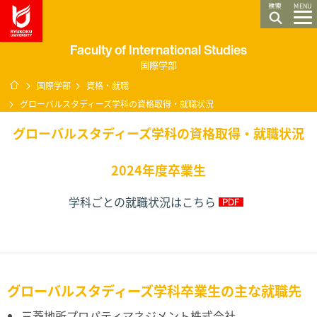
龍谷大学 You, Unlimited
MENU
Faculty of International Studies
国際学部
ホーム
国際学部
資格・就職
グローバルスタディーズ学科の資格取得・就職状況
グローバルスタディーズ学科の資格取得・就職状況
2024年度卒業生
学科ごとの就職状況はこちら
グローバルスタディーズ学科卒業生の主な就職先
三菱地所プロパティマネジメント株式会社