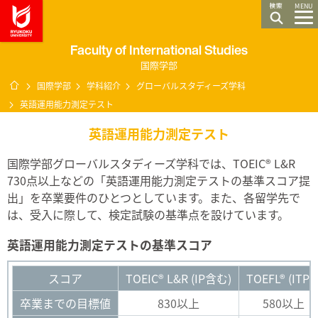
龍谷大学 You, Unlimited
MENU
Faculty of International Studies
国際学部
ホーム
国際学部
学科紹介
グローバルスタディーズ学科
英語運用能力測定テスト
英語運用能力測定テスト
国際学部グローバルスタディーズ学科では、TOEIC® L&R
730点以上などの「英語運用能力測定テストの基準スコア提
出」を卒業要件のひとつとしています。また、各留学先で
は、受入に際して、検定試験の基準点を設けています。
英語運用能力測定テストの基準スコア
スコア
TOEIC® L&R (IP含む)
TOEFL® (ITP
卒業までの目標値
830以上
580以上