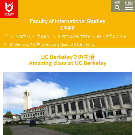
龍谷大学 You, Unlimited
MENU
Faculty of International Studies
国際学部
ホーム
国際学部
学科紹介
国際学部の留学制度
GS・留学レポート
UC Berkeleyでの生活 Amazing class at UC Berkeley
UC Berkeleyでの生活
Amazing class at UC Berkeley