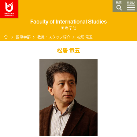
龍谷大学 You, Unlimited
MENU
Faculty of International Studies
国際学部
ホーム
国際学部
教員・スタッフ紹介
松居 竜五
松居 竜五