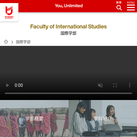
MENU
龍谷大学 You, Unlimited
Faculty of International Studies
国際学部
ホーム
国際学部
学部概要
学科紹介