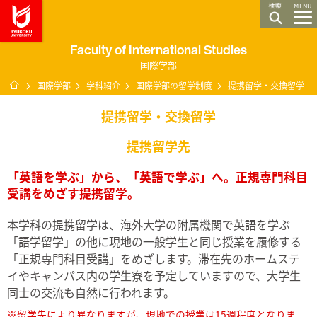
龍谷大学 You, Unlimited
MENU
Faculty of International Studies
国際学部
ホーム
国際学部
学科紹介
国際学部の留学制度
提携留学・交換留学
提携留学・交換留学
提携留学先
「英語を学ぶ」から、「英語で学ぶ」へ。正規専門科目
受講をめざす提携留学。
本学科の提携留学は、海外大学の附属機関で英語を学ぶ
「語学留学」の他に現地の一般学生と同じ授業を履修する
「正規専門科目受講」をめざします。滞在先のホームステ
イやキャンパス内の学生寮を予定していますので、大学生
同士の交流も自然に行われます。
※留学先により異なりますが、現地での授業は15週程度となりま