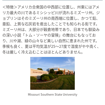
＜特徴＞アメリカ合衆国の中西部に位置し、州東にはアメ
リカ最大の川であるミシシッピ川が流れるミズーリ州。ジ
ョプリンはそのミズーリ州の南西端に位置し、かつて鉛、
亜鉛、上質な石灰岩を産出したことでも知られる街です。
ミズーリ州は、大部分が穀倉地帯であり、日本でも馴染み
の深い小説「トム・ソーヤの冒険」の舞台にもなってお
り、川や湖、緑の山々など美しい自然に恵まれた州です。
季候も良く、夏は平均気温が25～27度で湿度がやや高く、
冬は厳しく冷え込むことはほとんどありません。
Missouri Southern State University